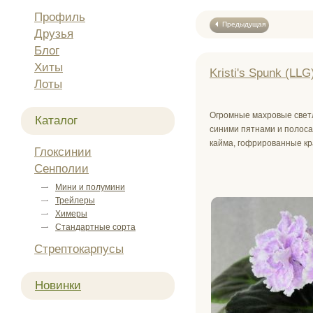
Профиль
Предыдущая
Друзья
Блог
Хиты
Kristi's Spunk (LLG
Лоты
Огромные махровые свет
Каталог
синими пятнами и полос
кайма, гофрированные кр
Глоксинии
Сенполии
Мини и полумини
Трейлеры
Химеры
Стандартные сорта
Стрептокарпусы
Новинки