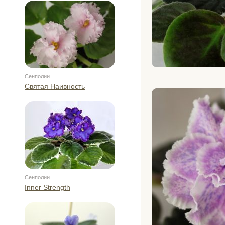
Сенполии
Святая Наивность
Сенполии
Inner Strength