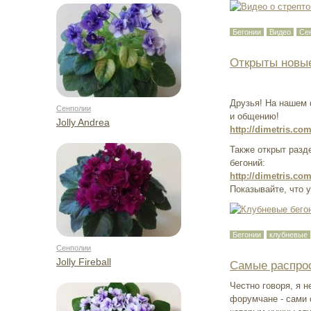
Бегонии
Видео
Се
Открыты новы
Друзья! На нашем 
Сенполии
и общению!
Jolly Andrea
http://dimetris.c
Также открыт разд
бегоний:
http://dimetris.c
Показывайте, что у
Бегонии
клубневые
Сенполии
Jolly Fireball
Самые распро
Честно говоря, я 
форумчане - сами 