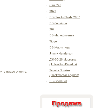
Can Can
3093
DS-Blue to Blush, 2657
DS-Futurique
262
DS-Малефисента
Tigger
DS-Жар-птица
Jimmy Henderson
ДЖ-05-26 Морковка
(J.Hamilton/Dimetris)
Tequila Sunrise
те видео о книге:
(Blackmore&Langdon)
DS-Good Girl