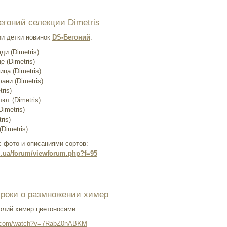
егоний селекции Dimetris
ии детки новинок
DS-Бегоний
:
и (Dimetris)
 (Dimetris)
ца (Dimetris)
ани (Dimetris)
ris)
ют (Dimetris)
imetris)
ris)
Dimetris)
 фото и описаниями сортов:
om.ua/forum/viewforum.php?f=95
роки о размножении химер
олий химер цветоносами:
e.com/watch?v=7RabZ0nABKM