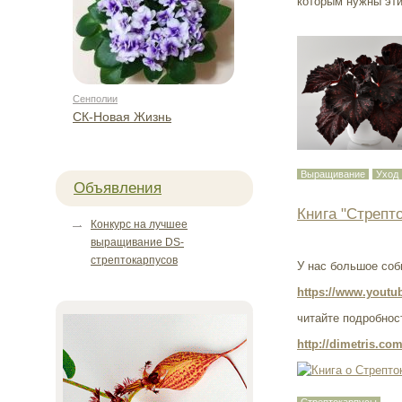
которым нужны эти
Сенполии
СК-Новая Жизнь
Выращивание
Уход
Объявления
Книга "Стрепт
Конкурс на лучшее
выращивание DS-
стрептокарпусов
У нас большое соб
https://www.yout
читайте подробнос
http://dimetris.co