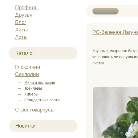
Профиль
Друзья
Блог
Хиты
РС-Зеленая Лагуна
Лоты
Крупные, махровые бахр
Каталог
зеленоватыми наружными
листва.
Глоксинии
Сенполии
Мини и полумини
Трейлеры
Химеры
Стандартные сорта
Стрептокарпусы
Новинки