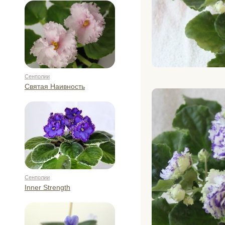
Сенполии
Святая Наивность
Сенполии
Inner Strength