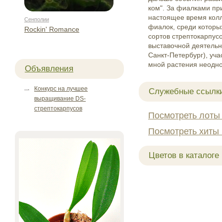
ком". За фиалками пр
настоящее время колл
Сенполии
фиалок, среди которы
Rockin' Romance
сортов стрептокарпус
выставочной деятельн
Санкт-Петербург), уч
мной растения неодн
Объявления
Конкурс на лучшее
Служебные ссылк
выращивание DS-
стрептокарпусов
Посмотреть лоты
Посмотреть хиты
Цветов в каталоге