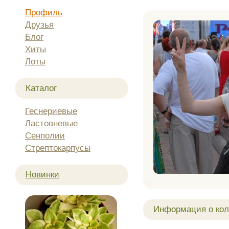
Профиль
Друзья
Блог
Хиты
Лоты
Каталог
Геснериевые
Ластовневые
Сенполии
Стрептокарпусы
Новинки
Информация о кол