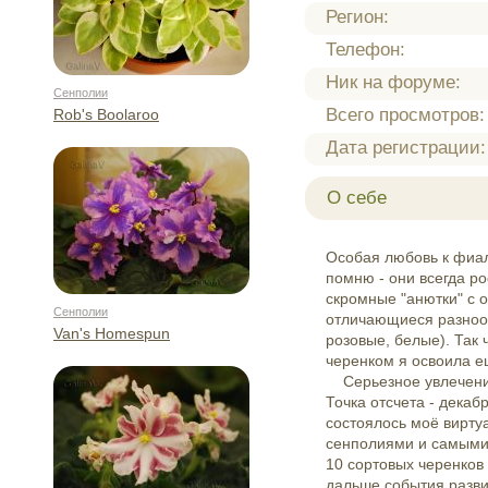
Регион:
Телефон:
Ник на форуме:
Сенполии
Всего просмотров:
Rob's Boolaroo
Дата регистрации:
О себе
Особая любовь к фиал
помню - они всегда ро
скромные "анютки" с 
Сенполии
отличающиеся разноо
Van's Homespun
розовые, белые). Так
черенком я освоила е
Серьезное увлечение
Точка отсчета - декаб
состоялось моё вирту
сенполиями и самыми
10 сортовых черенков
дальше события разви