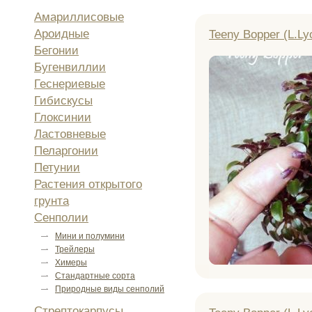
Амариллисовые
Ароидные
Teeny Bopper (L.Ly
Бегонии
Бугенвиллии
Геснериевые
Гибискусы
Глоксинии
Ластовневые
Пеларгонии
Петунии
Растения открытого
грунта
Сенполии
Мини и полумини
Трейлеры
Химеры
Стандартные сорта
Природные виды сенполий
Стрептокарпусы