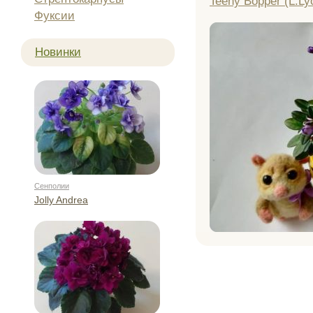
Teeny Bopper (L.Ly
Фуксии
Новинки
Сенполии
Jolly Andrea