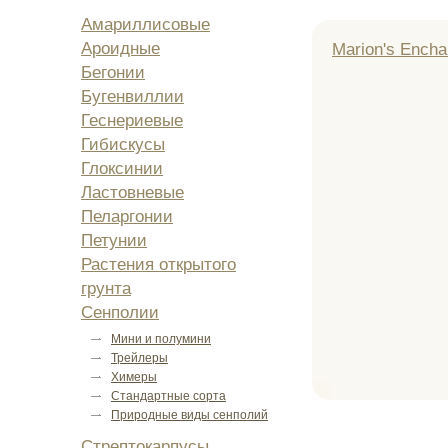
Амариллисовые
Ароидные
Marion's Enchan
Бегонии
Бугенвиллии
Геснериевые
Гибискусы
Глоксинии
Ластовневые
Пеларгонии
Петунии
Растения открытого
грунта
Сенполии
Мини и полумини
Трейлеры
Химеры
Стандартные сорта
Природные виды сенполий
Стрептокарпусы