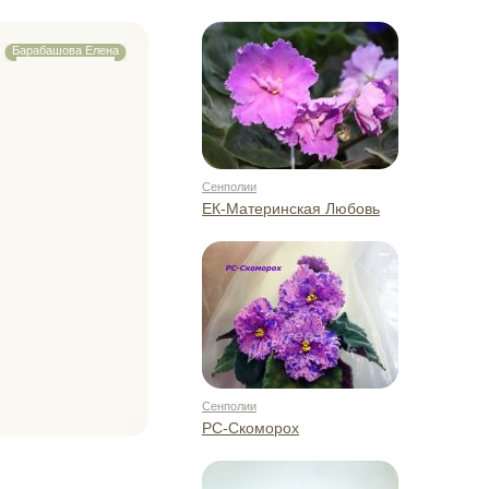
Барабашова Елена
Сенполии
ЕК-Материнская Любовь
Сенполии
РС-Скоморох