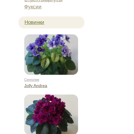
Фуксии
Новинки
Сенполии
Jolly Andrea