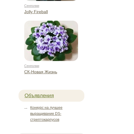
Сенполии
Jolly Fireball
Сенполии
СК-Новая Жизнь
Объявления
Конкурс на лучшее
выращивание DS-
стрептокарпусов