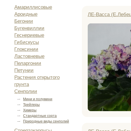
Амариллисовые
Ароидные
ЛЕ-Васса (Е.Лебец
Бегонии
Бугенвиллии
Геснериевые
Гибискусы
Глоксинии
Ластовневые
Пеларгонии
Петунии
Растения открытого
грунта
Сенполии
Мини и полумини
Трейлеры
Химеры
Стандартные сорта
Природные виды сенполий
Стрептокарпусы