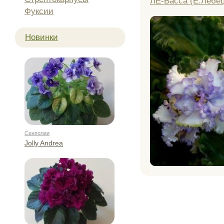
ЛЕ-Васса (Е.Лебец
Фуксии
Новинки
Сенполии
Jolly Andrea