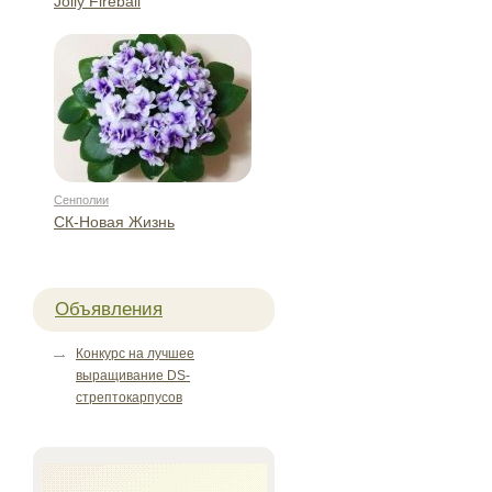
Jolly Fireball
Сенполии
СК-Новая Жизнь
Объявления
Конкурс на лучшее
выращивание DS-
стрептокарпусов