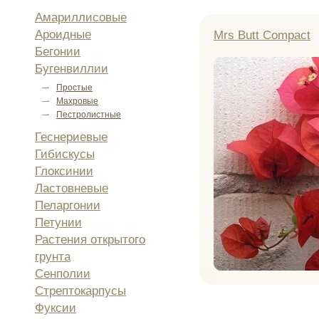
Амариллисовые
Ароидные
Mrs Butt Compact
Бегонии
Бугенвиллии
Простые
Махровые
Пестролистные
Геснериевые
Гибискусы
Глоксинии
Ластовневые
Пеларгонии
Петунии
Растения открытого
грунта
Сенполии
Стрептокарпусы
Фуксии