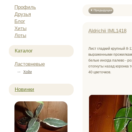
Профиль
Предыдущая
Друзья
Блог
Хиты
Aldrichii IML1418
Лоты
Лист гладкий крупный 8-12
Каталог
выраженными прожилками
белые иногда палево - ро
Ластовневые
отогнуты назад коронка 
Хойи
40 цветочков.
Новинки