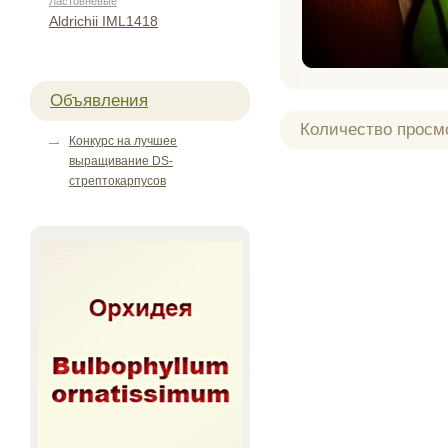
Ластовневые
Aldrichii IML1418
Объявления
Количество просм
Конкурс на лучшее
выращивание DS-
стрептокарпусов