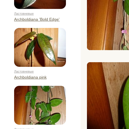
Ластовневые
Archboldiana 'Bold Edge'
Ластовневые
Archboldiana pink