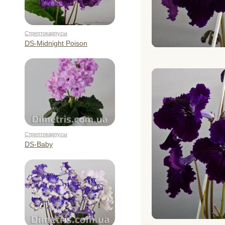
Стрептокарпусы
DS-Midnight Poison
Стрептокарпусы
DS-Baby