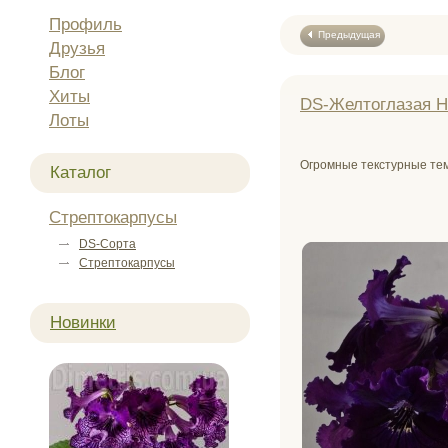
Профиль
Предыдущая
Друзья
Блог
Хиты
DS-Желтоглазая Но
Лоты
Огромные текстурные те
Каталог
Стрептокарпусы
DS-Сорта
Стрептокарпусы
Новинки