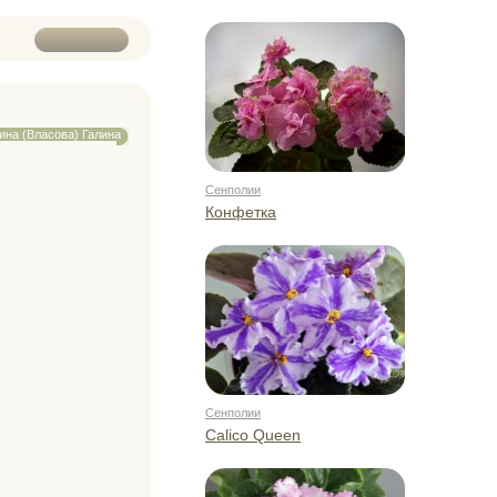
ина (Власова) Галина
Сенполии
Конфетка
Сенполии
Calico Queen