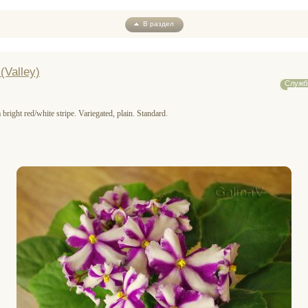
В раздел
(Valley)
Служб
bright red/white stripe. Variegated, plain. Standard
.