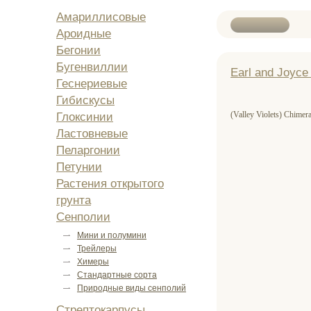
Амариллисовые
Ароидные
Бегонии
Бугенвиллии
Earl and Joyce 
Геснериевые
Гибискусы
(Valley Violets) Chimera 
Глоксинии
Ластовневые
Пеларгонии
Петунии
Растения открытого
грунта
Сенполии
Мини и полумини
Трейлеры
Химеры
Стандартные сорта
Природные виды сенполий
Стрептокарпусы