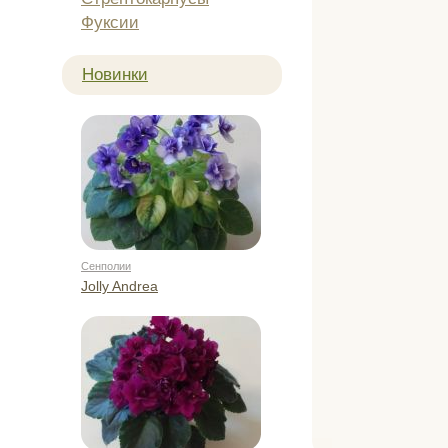
Фуксии
Новинки
Сенполии
Jolly Andrea