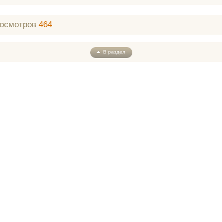
росмотров
464
В раздел