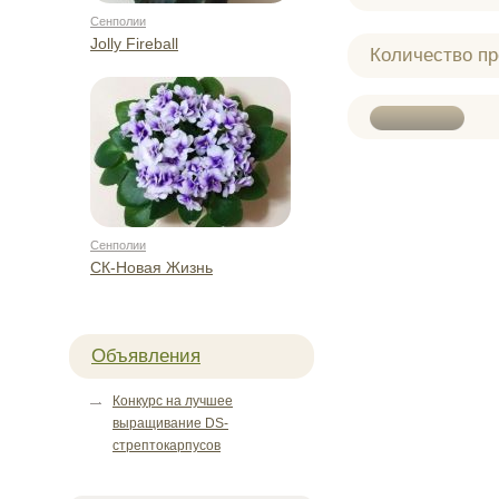
Сенполии
Jolly Fireball
Количество п
Сенполии
СК-Новая Жизнь
Объявления
Конкурс на лучшее
выращивание DS-
стрептокарпусов