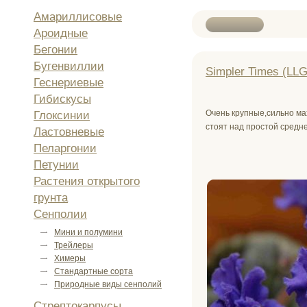
Амариллисовые
Ароидные
Бегонии
Бугенвиллии
Simpler Times (LLG
Геснериевые
Гибискусы
Очень крупные,сильно м
Глоксинии
стоят над простой средн
Ластовневые
Пеларгонии
Петунии
Растения открытого
грунта
Сенполии
Мини и полумини
Трейлеры
Химеры
Стандартные сорта
Природные виды сенполий
Стрептокарпусы